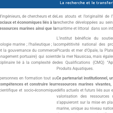
La recherche et le transfe
 d’ingénieurs, de chercheurs et de
Les atouts et l’originalité de l
ociaux et économiques liés à la
recherche développées au sein 
 ressources marines ainsi que la
maritime et littoral dans son i
L’institut bénéficie du sou
ologie marine ; l’halieutique ; la
compétitivité national des p
ue et la gouvernance du commerce
Picards et mer d’Opale, la Plat
anagement portuaire) qui soient
de la mer Nausicaa, mais égale
iplinaire lié à la complexité de
des Qualifications (CMQ) “Ap
Produits Aquatiques.
ux personnes en formation tout au
Ce partenariat institutionnel, 
compétences et construire leur
ressources marines vivantes,
ientifique et socio-économique
défis actuels et futurs liés aux 
valorisation des ressources 
s’appuieront sur la mise en pl
marine, unique au niveau nation