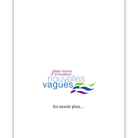
st
e
n
T)
En savoir plus....